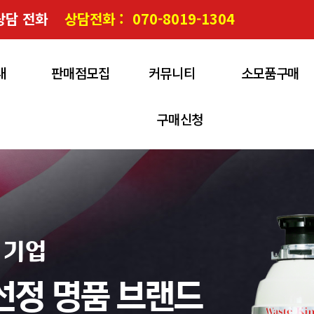
상담 전화
상담전화 :
070-8019-1304
내
판매점모집
커뮤니티
소모품구매
구매신청
 기업
선정 명품 브랜드