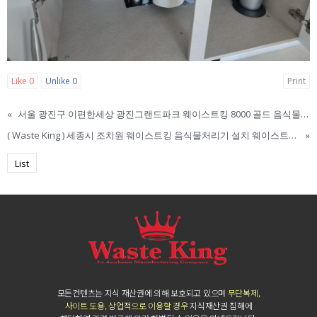
Like
0
Unlike
0
Print
«
서울 광진구 이편한세상 광진그랜드파크 웨이스트킹 8000 골드 음식물처리기 · 음식물분쇄기 설치 리뷰
( Waste King ) 세종시 조치원 웨이스트킹 음식물처리기 설치 웨이스트킹정품. 웨이스트킹3300. 웨이스트킹8000. WKI-8000. WKI-3300. 혁이네렌탈. Hmi코리아
»
List
모든컨텐츠는 지식 재산권에 의해 보호되고 있으며
무단복제,
사이트 도용, 상업적으로 이용할 경우
지식재산권 침해에