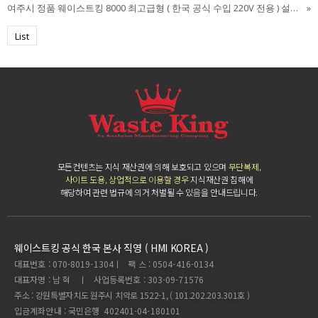
여주시 정품 웨이스트킹 8000 최고급형 ( 한국 공식 수입 220V 전용 ) 설치 리뷰 / 웨이스트킹 한국 본사 직영점 / 웨이스트킹 3300. 웨이스트킹 설치. Waste King
»
List
모든컨텐츠는 지식 재산권에 의해 보호되고 있으며
무단복제,
사이트 도용, 상업적으로 이용할 경우
지식재산권 침해에
해당하여 관련 법규에 의거 처벌될 수 있음을 안내드립니다.
웨이스트킹 공식 한국 본사 직영 ( HMI KOREA )
대표번호 : 070-8019-1304ㅣ 팩 스 : 0504-416-0134
대표자명 : 남 혁 ㅣ 사업등록번호 : 303-09-71576
주소 : 강원특별자치도 원주시 치악로 1522-1, ( 101.202.203.301호 )
입금계좌안내 : 국민은행 402401-04-180101